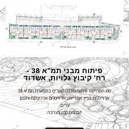
פיתוח מבני תמ"א 38 -
רח' קיבוץ גלויות, אשדוד
סוג הפרויקט: פיתוח מבנה מגורים במסגרת תמ"א 38
אדריכלות בניין: אפרייאט אדריכלים אדריכלות ותכנון
ערים.
יזם:בית קטן בערבה