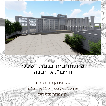
פיתוח בית כנסת "פלגי
חיים", גן יבנה
סוג הפרויקט: בית כנסת
אדריכל בניין: סטודיאו 21 אדריכלים
יזם: עמותת פלגי חיים