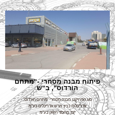
פיתוח מבנה מסחרי -"מתחם
הורדוס", ב"ש
סוג הפרויקט: מבנה מסחרי "מתחם הורדוס"
אדריכלות בניין: מרש אדריכלים בע"מ
יזם: מחסני השוק בע"מ